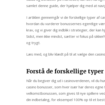
samlet denne guide, der hjælper dig med at nav
I artiklen gennemgår vi de forskellige typer af c
hvordan du vurderer bonussernes egentlige værdi.
krav, og vi giver dig indblik i strategier, der k
Sidst, men ikke mindst, sætter vi fokus på sikkerh
og trygt.
Læs med, og bliv klædt på til at vælge den casino
Forstå de forskellige typer
Når du begiver dig ud i casinoverdenen, vil du hur
casino bonusser, som hver især har deres egne f
velkomstbonussen, som gives til nye spillere ved 
din indbetaling, for eksempel 100% op til et bes