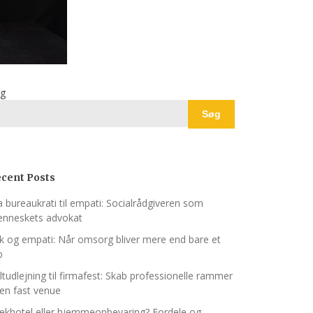
g
Søg
cent Posts
a bureaukrati til empati: Socialrådgiveren som
nneskets advokat
ik og empati: Når omsorg bliver mere end bare et
b
ltudlejning til firmafest: Skab professionelle rammer
en fast venue
khotel eller hjemmeopbevaring? Fordele og