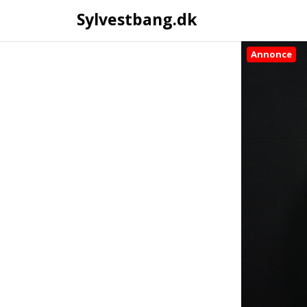
Sylvestbang.dk
Annonce