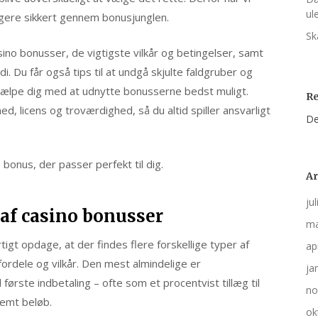
ul
igere sikkert gennem bonusjunglen.
Sk
asino bonusser, de vigtigste vilkår og betingelser, samt
 Du får også tips til at undgå skjulte faldgruber og
an hjælpe dig med at udnytte bonusserne bedst muligt.
R
ed, licens og troværdighed, så du altid spiller ansvarligt
De
 bonus, der passer perfekt til dig.
Ar
ju
 af casino bonusser
ma
tigt opdage, at der findes flere forskellige typer af
ap
ordele og vilkår. Den mest almindelige er
ja
første indbetaling – ofte som et procentvist tillæg til
no
temt beløb.
ok