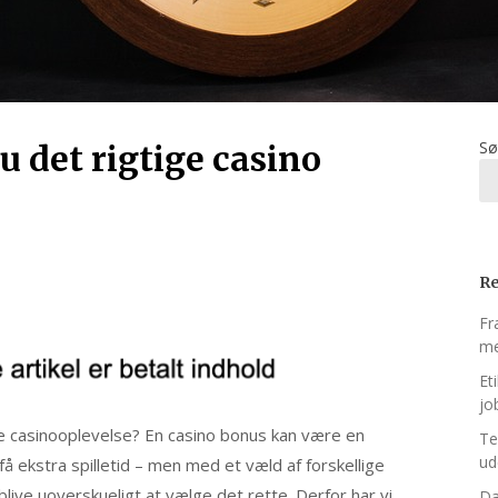
Sø
 det rigtige casino
Re
Fr
me
Et
jo
e casinooplevelse? En casino bonus kan være en
Te
ud
få ekstra spilletid – men med et væld af forskellige
live uoverskueligt at vælge det rette. Derfor har vi
Dæ