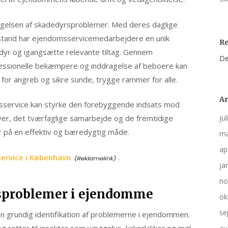
byggelsen af skadedyrsproblemer. Med deres daglige
ilstand har ejendomsservicemedarbejdere en unik
R
dedyr og igangsætte relevante tiltag. Gennem
De
essionelle bekæmpere og inddragelse af beboere kan
 for angreb og sikre sunde, trygge rammer for alle.
Ar
msservice kan styrke den forebyggende indsats mod
er, det tværfaglige samarbejde og de fremtidige
ju
 på en effektiv og bæredygtig måde.
ma
ap
ervice i København
.
ja
no
rsproblemer i ejendomme
ok
se
en grundig identifikation af problemerne i ejendommen.