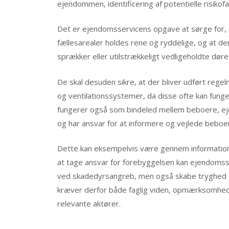
ejendommen, identificering af potentielle risiko
Det er ejendomsservicens opgave at sørge for, 
fællesarealer holdes rene og ryddelige, og at d
sprækker eller utilstrækkeligt vedligeholdte døre
De skal desuden sikre, at der bliver udført regel
og ventilationssystemer, da disse ofte kan fun
fungerer også som bindeled mellem beboere, e
og har ansvar for at informere og vejlede beboe
Dette kan eksempelvis være gennem informationsm
at tage ansvar for forebyggelsen kan ejendoms
ved skadedyrsangreb, men også skabe tryghed o
kræver derfor både faglig viden, opmærksomhed 
relevante aktører.