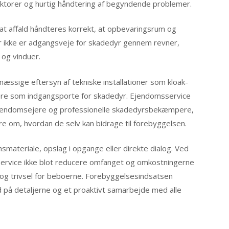
faktorer og hurtig håndtering af begyndende problemer.
at affald håndteres korrekt, at opbevaringsrum og
er ikke er adgangsveje for skadedyr gennem revner,
 og vinduer.
mæssige eftersyn af tekniske installationer som kloak-
gere som indgangsporte for skadedyr. Ejendomsservice
jendomsejere og professionelle skadedyrsbekæmpere,
re om, hvordan de selv kan bidrage til forebyggelsen.
ateriale, opslag i opgange eller direkte dialog. Ved
service ikke blot reducere omfanget og omkostningerne
g trivsel for beboerne. Forebyggelsesindsatsen
på detaljerne og et proaktivt samarbejde med alle