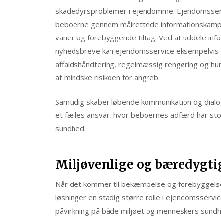
skadedyrsproblemer i ejendomme. Ejendomsservice
beboerne gennem målrettede informationskam
vaner og forebyggende tiltag. Ved at uddele in
nyhedsbreve kan ejendomsservice eksempelvis
affaldshåndtering, regelmæssig rengøring og hur
at mindske risikoen for angreb.
Samtidig skaber løbende kommunikation og dialo
et fælles ansvar, hvor beboernes adfærd har st
sundhed.
Miljøvenlige og bæredygti
Når det kommer til bekæmpelse og forebyggelse 
løsninger en stadig større rolle i ejendomsservi
påvirkning på både miljøet og menneskers sundhe