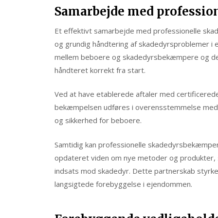
Samarbejde med professio
Et effektivt samarbejde med professionelle ska
og grundig håndtering af skadedyrsproblemer i
mellem beboere og skadedyrsbekæmpere og derm
håndteret korrekt fra start.
Ved at have etablerede aftaler med certificere
bekæmpelsen udføres i overensstemmelse med g
og sikkerhed for beboere.
Samtidig kan professionelle skadedyrsbekæmper
opdateret viden om nye metoder og produkter,
indsats mod skadedyr. Dette partnerskab styrker
langsigtede forebyggelse i ejendommen.