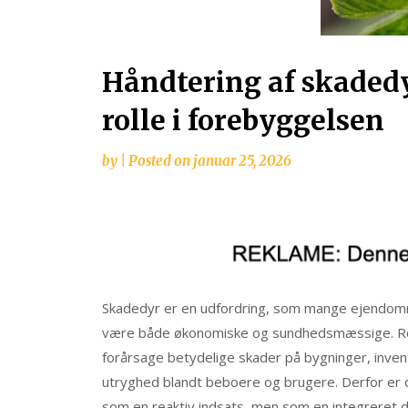
Håndtering af skaded
rolle i forebyggelsen
by
|
Posted on
januar 25, 2026
Skadedyr er en udfordring, som mange ejendomm
være både økonomiske og sundhedsmæssige. Rot
forårsage betydelige skader på bygninger, invent
utryghed blandt beboere og brugere. Derfor er
som en reaktiv indsats, men som en integreret d