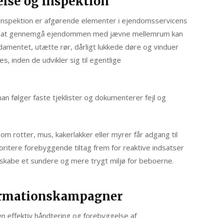
lse og inspektion
nspektion er afgørende elementer i ejendomsservicens
ed at gennemgå ejendommen med jævne mellemrum kan
amentet, utætte rør, dårligt lukkede døre og vinduer
s, inden de udvikler sig til egentlige
man følger faste tjeklister og dokumenterer fejl og
om rotter, mus, kakerlakker eller myrer får adgang til
oritere forebyggende tiltag frem for reaktive indsatser
kabe et sundere og mere trygt miljø for beboerne.
ormationskampagner
n effektiv håndtering og forebyggelse af