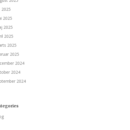
gust 2025
li 2025
ni 2025
j 2025
ril 2025
rts 2025
bruar 2025
cember 2024
tober 2024
ptember 2024
tegories
og