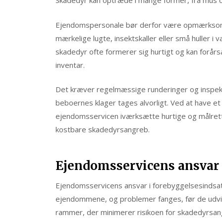
Skadedyr kan optræde i mange former, fra mus og
Ejendomspersonale bør derfor være opmærkso
mærkelige lugte, insektskaller eller små huller i
skadedyr ofte formerer sig hurtigt og kan forår
inventar.
Det kræver regelmæssige runderinger og inspekti
beboernes klager tages alvorligt. Ved at have et 
ejendomsservicen iværksætte hurtige og målrette
kostbare skadedyrsangreb.
Ejendomsservicens ansvar 
Ejendomsservicens ansvar i forebyggelsesindsatse
ejendommene, og problemer fanges, før de udvikle
rammer, der minimerer risikoen for skadedyrsan