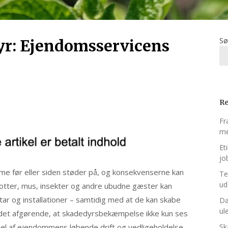
Sø
yr: Ejendomsservicens
Re
Fr
me
Et
jo
e før eller siden støder på, og konsekvenserne kan
Te
ud
ter, mus, insekter og andre ubudne gæster kan
ar og installationer – samtidig med at de kan skabe
Dæ
ul
 det afgørende, at skadedyrsbekæmpelse ikke kun ses
el af ejendommens løbende drift og vedligeholdelse.
Sk