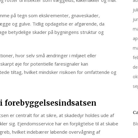
 rotter til insekter som væggelus, kakerlakker og møl.
au
ju
mme på tegn som ekskrementer, gnaveskader,
ju
 vægge og gulve. Tidlig opdagelse er afgørende, da
ma
sage betydelige skader på bygningens struktur og
ap
ma
oner, hvor selv små ændringer i miljøet eller
fe
skarpt øje for potentielle faresignaler kan
de
de tiltag, hvilket mindsker risikoen for omfattende og
ok
se
i forebyggelsesindsatsen
Ca
n er centralt for at sikre, at skadedyr holdes ude af
r sig. Ejendomsservice har en forpligtelse til at skabe
Bl
greb, hvilket indebærer løbende overvågning af