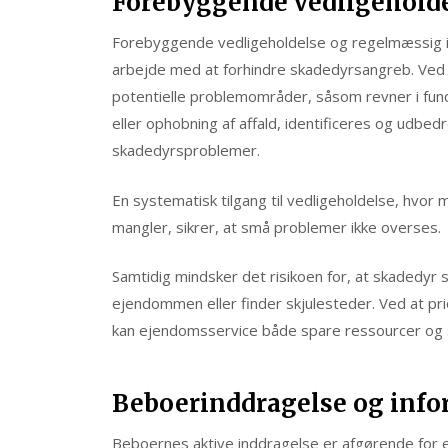
Forebyggende vedligeholde
Forebyggende vedligeholdelse og regelmæssig i
arbejde med at forhindre skadedyrsangreb. V
potentielle problemområder, såsom revner i fund
eller ophobning af affald, identificeres og udbedre
skadedyrsproblemer.
En systematisk tilgang til vedligeholdelse, hvor 
mangler, sikrer, at små problemer ikke overses.
Samtidig mindsker det risikoen for, at skadedyr s
ejendommen eller finder skjulesteder. Ved at pri
kan ejendomsservice både spare ressourcer og s
Beboerinddragelse og inf
Beboernes aktive inddragelse er afgørende for e