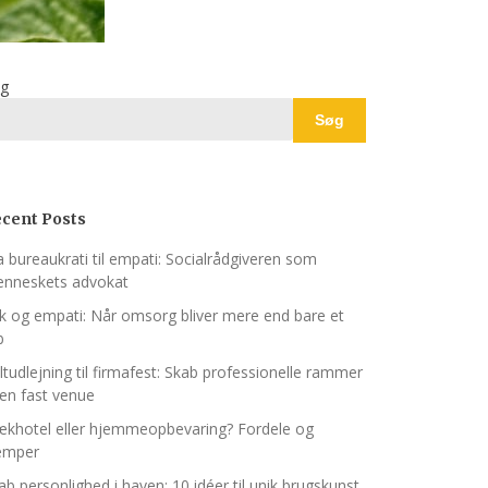
g
Søg
cent Posts
a bureaukrati til empati: Socialrådgiveren som
nneskets advokat
ik og empati: Når omsorg bliver mere end bare et
b
ltudlejning til firmafest: Skab professionelle rammer
en fast venue
khotel eller hjemmeopbevaring? Fordele og
emper
ab personlighed i haven: 10 idéer til unik brugskunst