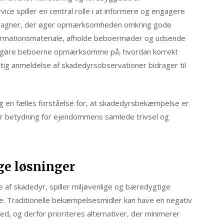
 spiller en central rolle i at informere og engagere
pagner, der øger opmærksomheden omkring gode
formationsmateriale, afholde beboermøder og udsende
 gøre beboerne opmærksomme på, hvordan korrekt
tig anmeldelse af skadedyrsobservationer bidrager til
g en fælles forståelse for, at skadedyrsbekæmpelse er
or betydning for ejendommens samlede trivsel og
ge løsninger
af skadedyr, spiller miljøvenlige og bæredygtige
ce. Traditionelle bekæmpelsesmidler kan have en negativ
d, og derfor prioriteres alternativer, der minimerer