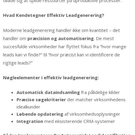
tillade sig at spilde ressourcer på uproduktive processer.
Hvad Kendetegner Effektiv Leadgenerering?
Moderne leadgenerering handler ikke om kvantitet – det
handler om
præcision og automatisering
. De mest
succesfulde virksomheder har flyttet fokus fra “hvor mange
leads kan vi finde?” til “hvor præcist kan vi identificere de
rigtige leads?”
Nøgleelementer i effektiv leadgenerering:
Automatisk dataindsamling
fra pålidelige kilder
Præcise søgekriterier
der matcher virksomhedens
idealkunder
Løbende opdatering
af virksomhedsoplysninger
Integration
med eksisterende CRM-systemer